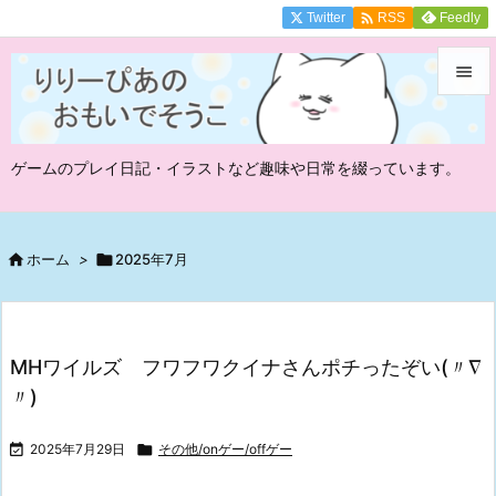

Twitter
Feedly
RSS


メニュ
ゲームのプレイ日記・イラストなど趣味や日常を綴っています。

サイド

前へ

ホーム
>

2025年7月

次へ

MHワイルズ フワフワクイナさんポチったぞい(〃∇
検索
〃)

2025年7月29日

その他/onゲー/offゲー