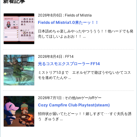
新着記事
2026年8月6日
:
Fields of Mistria
Fields of Mistria1.0来たーッ！！
日本語めちゃ楽しみやったやつううう！！他ハードでも発
売してほしいよぉおお！！ ...
2026年8月4日
:
FF14
光るコスモエクスプローラー FF14
ミストリア1.0まで エオルゼアで遊ぼうやないかてコス
モを進めてたんや ...
2026年7月1日
:
その他/onゲー/offゲー
Cozy Campfire Club Playtest(steam)
招待状が届いてたどーッ！！嬉しすぎて･･･すぐ夫氏を誘
う ぎゅうぎ ...