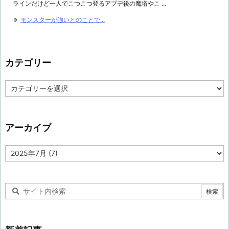
ラインだけど一人でこつこつ登るアプデ後の魔塔やこ ...
モンスターが強いとのことで...
カテゴリー
カ
テ
ゴ
リ
ー
アーカイブ
ア
ー
カ
イ
ブ