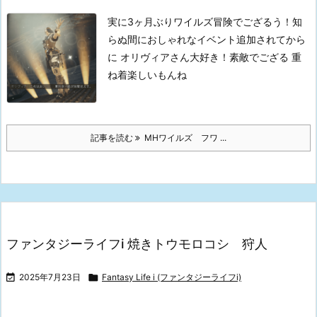
実に3ヶ月ぶりワイルズ冒険でござるう！知
らぬ間におしゃれなイベント追加されてから
に
オリヴィアさん大好き！素敵でござる
重
ね着楽しいもんね
記事を読む
MHワイルズ フワ ...
ファンタジーライフi 焼きトウモロコシ 狩人

2025年7月23日

Fantasy Life i (ファンタジーライフi)