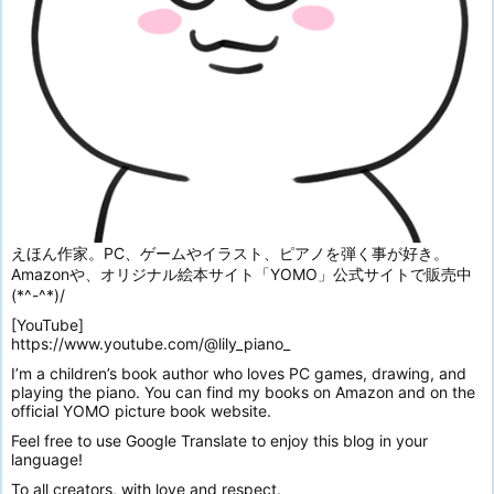
えほん作家。PC、ゲームやイラスト、ピアノを弾く事が好き。
Amazonや、オリジナル絵本サイト「YOMO」公式サイトで販売中
(*^-^*)/
[YouTube]
https://www.youtube.com/@lily_piano_
I’m a children’s book author who loves PC games, drawing, and
playing the piano. You can find my books on Amazon and on the
official YOMO picture book website.
Feel free to use Google Translate to enjoy this blog in your
language!
To all creators, with love and respect.