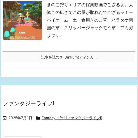
きのこ狩りエリアの採集動画でござるよ。大
体この広さでこの量が取れたでござるッ！
ー
バイオームー
土 食用きのこ
草 ハラタケ
南
国の草 スリッパージャック
モミ草 アミガ
サタケ
記事を読む
Dinkum(ディンカ ...
ファンタジーライフi

2025年7月1日

Fantasy Life i (ファンタジーライフi)