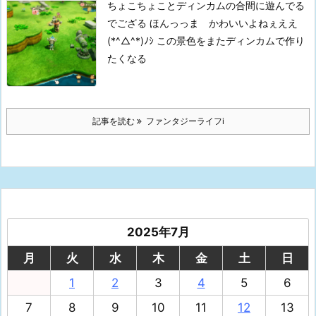
ちょこちょことディンカムの合間に遊んでる
でござる
ほんっっま かわいいよねぇええ
(*^△^*)ﾉｼ
この景色をまたディンカムで作り
たくなる
記事を読む
ファンタジーライフi
2025年7月
月
火
水
木
金
土
日
1
2
3
4
5
6
7
8
9
10
11
12
13