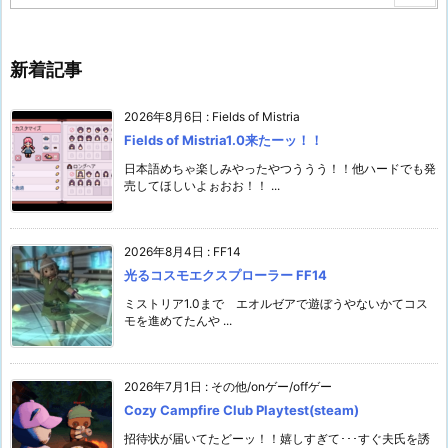
新着記事
2026年8月6日
:
Fields of Mistria
Fields of Mistria1.0来たーッ！！
日本語めちゃ楽しみやったやつううう！！他ハードでも発
売してほしいよぉおお！！ ...
2026年8月4日
:
FF14
光るコスモエクスプローラー FF14
ミストリア1.0まで エオルゼアで遊ぼうやないかてコス
モを進めてたんや ...
2026年7月1日
:
その他/onゲー/offゲー
Cozy Campfire Club Playtest(steam)
招待状が届いてたどーッ！！嬉しすぎて･･･すぐ夫氏を誘