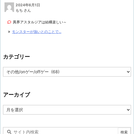
2024年6月1日
もち さん
異界アスタルジアは結構楽しい～
モンスターが強いとのことで...
カテゴリー
カ
テ
ゴ
リ
ー
アーカイブ
ア
ー
カ
イ
ブ