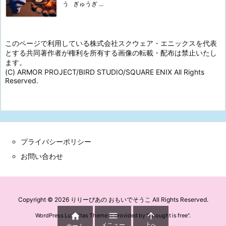
う ぎゅうぎ ...
このページで利用している株式会社スクウェア・エニックスを代表
とする共同著作者が権利を所有する画像の転載・配布は禁止いたし
ます。
(C) ARMOR PROJECT/BIRD STUDIO/SQUARE ENIX All Rights
Reserved.
プライバシーポリシー
お問い合わせ
Copyright ©
2026
りりーぴあの おもいでそうこ
All Rights Reserved.



WordPress Luxeritas Theme is provided by "
Thought is free
".
メニュー
上へ
ホーム