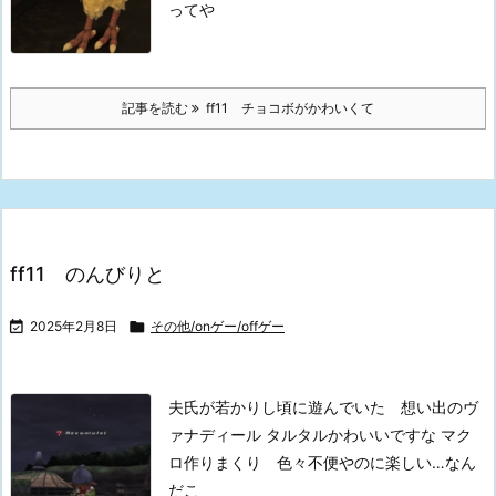
ってや
記事を読む
ff11 チョコボがかわいくて
ff11 のんびりと

2025年2月8日

その他/onゲー/offゲー
夫氏が若かりし頃に遊んでいた 想い出のヴ
ァナディール
タルタルかわいいですな
マク
ロ作りまくり 色々不便やのに楽しい…なん
だこ