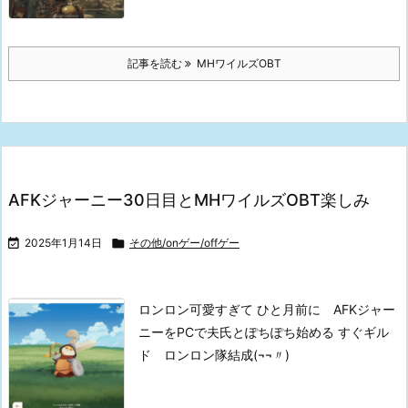
記事を読む
MHワイルズOBT
AFKジャーニー30日目とMHワイルズOBT楽しみ

2025年1月14日

その他/onゲー/offゲー
ロンロン可愛すぎて
ひと月前に AFKジャー
ニーをPCで夫氏とぽちぽち始める
すぐギル
ド ロンロン隊結成(¬¬〃)