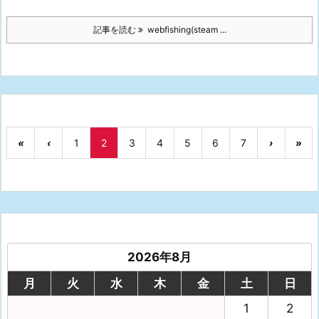
記事を読む
webfishing(steam ...
«
‹
1
2
3
4
5
6
7
›
»
2026年8月
月
火
水
木
金
土
日
1
2