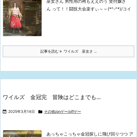
巫女さん
男性用の袴もええのう
受付嬢さ
ん
って！！闘技大会楽すぃ～～(*^-^*)/コイ
記事を読む
ワイルズ 巫女さ ...
ワイルズ 金冠完 冒険はどこまでも…

2025年3月14日

その他/onゲー/offゲー
あっちゃこっちゃ金冠探しに飛び回りつつ
ア