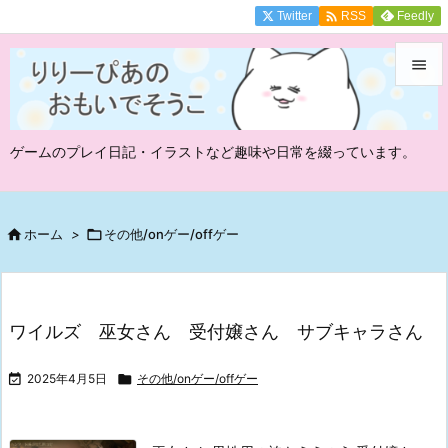

Twitter
Feedly
RSS


メニュ
ゲームのプレイ日記・イラストなど趣味や日常を綴っています。

サイド

前へ

ホーム
>

その他/onゲー/offゲー

次へ

ワイルズ 巫女さん 受付嬢さん サブキャラさん
検索

2025年4月5日

その他/onゲー/offゲー