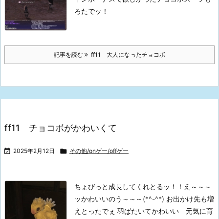
ろたでッ！
記事を読む
ff11 大人になったチョコボ
ff11 チョコボがかわいくて

2025年2月12日

その他/onゲー/offゲー
ちょびっと成長してくれとるッ！！え～～～
ッかわいいのう～～～(*^-^*)
お出かけ先も増
えとったでぇ
羽ばたいてかわいい 元気に育