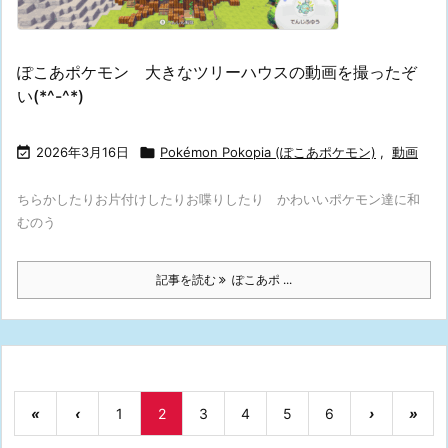
ぽこあポケモン 大きなツリーハウスの動画を撮ったぞ
い(*^-^*)

2026年3月16日

Pokémon Pokopia (ぽこあポケモン)
,
動画
ちらかしたりお片付けしたりお喋りしたり かわいいポケモン達に和
むのう
記事を読む
ぽこあポ ...
«
‹
1
2
3
4
5
6
›
»