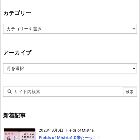
カテゴリー
カ
テ
ゴ
リ
ー
アーカイブ
ア
ー
カ
イ
ブ
新着記事
2026年8月6日
:
Fields of Mistria
Fields of Mistria1.0来たーッ！！