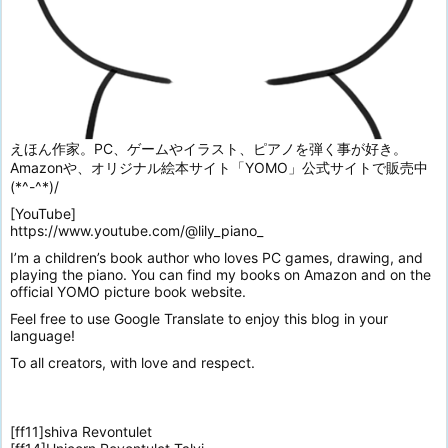
えほん作家。PC、ゲームやイラスト、ピアノを弾く事が好き。
Amazonや、オリジナル絵本サイト「YOMO」公式サイトで販売中
(*^-^*)/
[YouTube]
https://www.youtube.com/@lily_piano_
I’m a children’s book author who loves PC games, drawing, and
playing the piano. You can find my books on Amazon and on the
official YOMO picture book website.
Feel free to use Google Translate to enjoy this blog in your
language!
To all creators, with love and respect.
[ff11]shiva Revontulet