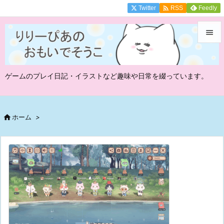

Twitter
Feedly
RSS


メニュ
ゲームのプレイ日記・イラストなど趣味や日常を綴っています。

サイド

前へ

ホーム
>

次へ

検索