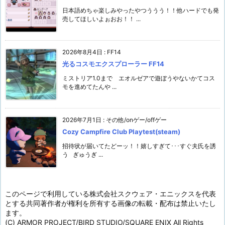
日本語めちゃ楽しみやったやつううう！！他ハードでも発
売してほしいよぉおお！！ ...
2026年8月4日
:
FF14
光るコスモエクスプローラー FF14
ミストリア1.0まで エオルゼアで遊ぼうやないかてコス
モを進めてたんや ...
2026年7月1日
:
その他/onゲー/offゲー
Cozy Campfire Club Playtest(steam)
招待状が届いてたどーッ！！嬉しすぎて･･･すぐ夫氏を誘
う ぎゅうぎ ...
このページで利用している株式会社スクウェア・エニックスを代表
とする共同著作者が権利を所有する画像の転載・配布は禁止いたし
ます。
(C) ARMOR PROJECT/BIRD STUDIO/SQUARE ENIX All Rights