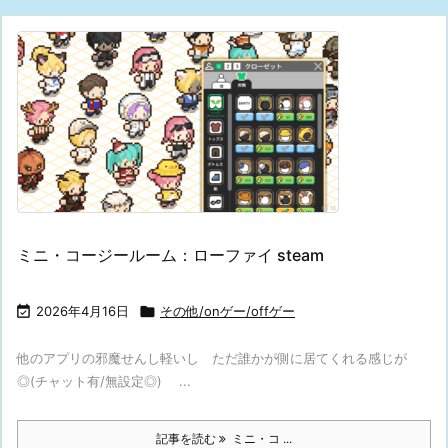
ミニ・コージールーム：ローファイ steam

2026年4月16日

その他/onゲー/offゲー
他のアプリの邪魔せんし軽いし ただ誰かが側に居てくれる感じが
◎(チャット有/無設定◎) ...
記事を読む
ミニ・コ ...