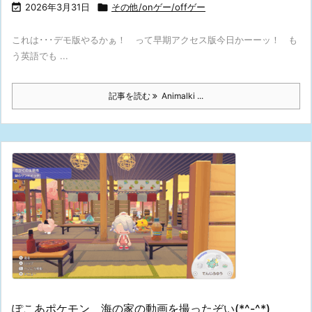

2026年3月31日

その他/onゲー/offゲー
これは･･･デモ版やるかぁ！ って早期アクセス版今日かーーッ！ も
う英語でも ...
記事を読む
Animalki ...
ぽこあポケモン 海の家の動画を撮ったぞい(*^-^*)