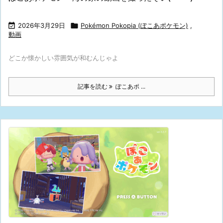

2026年3月29日

Pokémon Pokopia (ぽこあポケモン)
,
動画
どこか懐かしい雰囲気が和むんじゃよ
記事を読む
ぽこあポ ...