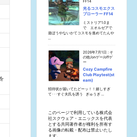
FF14
光るコスモエクス
プローラー FF14
ミストリア1.0ま
で エオルゼアで
遊ぼうやないかてコスモを進めてたんや
...
2026年7月1日
:
そ
の他/onゲー/offゲ
ー
Cozy Campfire
Club Playtest(st
」を
eam)
招待状が届いてたどーッ！！嬉しすぎ
て･･･すぐ夫氏を誘う ぎゅうぎ ...
このページで利用している株式会
社スクウェア・エニックスを代表
とする共同著作者が権利を所有す
る画像の転載・配布は禁止いたし
ます。