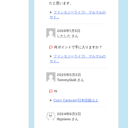
たと思います。
ファンタジーライフi マルマルの
サド...
2026年1月5日
したした さん
何ポイントで手に入りますか？
ファンタジーライフi マルマルの
サド...
2025年5月2日
TommyQuili さん
hi
Cozy Caravan(日本語版はよ
2024年6月2日
lilypiano さん