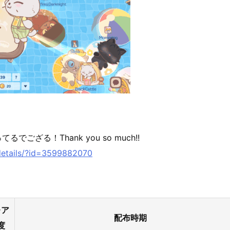
ござる！Thank you so much!!
edetails/?id=3599882070
レア
配布時期
度