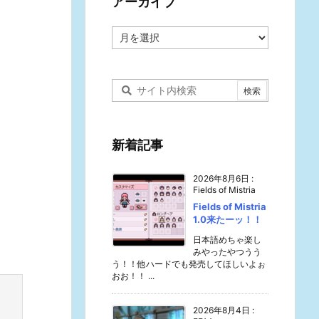
アーカイブ
ア
ー
カ
イ
ブ
新着記事
2026年8月6日
:
Fields of Mistria
Fields of Mistria
1.0来たーッ！！
日本語めちゃ楽し
みやったやつうう
う！！他ハードでも発売してほしいよぉ
おお！！ ...
2026年8月4日
: