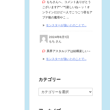
もちさんへ、コメントありがとう
ございます(*^-^*)楽しいね～ッ！オ
ンラインだけど一人でこつこつ登るア
プデ後の魔塔やこ ...
モンスターが強いとのことで...
2024年6月1日
もち さん
異界アスタルジアは結構楽しい～
モンスターが強いとのことで...
カテゴリー
カ
テ
ゴ
リ
ー