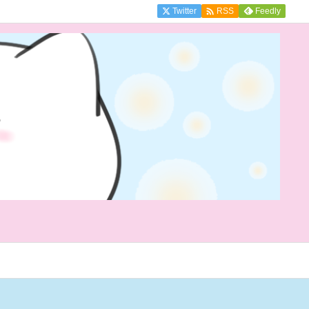

Twitter
Feedly
RSS