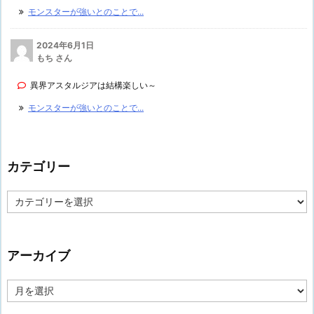
モンスターが強いとのことで...
2024年6月1日
もち さん
異界アスタルジアは結構楽しい～
モンスターが強いとのことで...
カテゴリー
カ
テ
ゴ
リ
ー
アーカイブ
ア
ー
カ