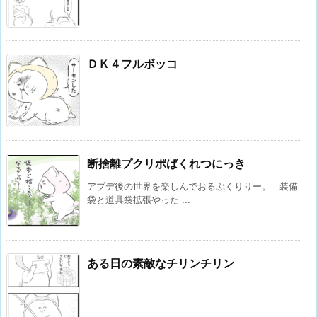
ＤＫ４フルボッコ
断捨離プクリポばくれつにっき
アプデ後の世界を楽しんでおるぷくりりー。 装備
袋と道具袋拡張やった ...
ある日の素敵なチリンチリン