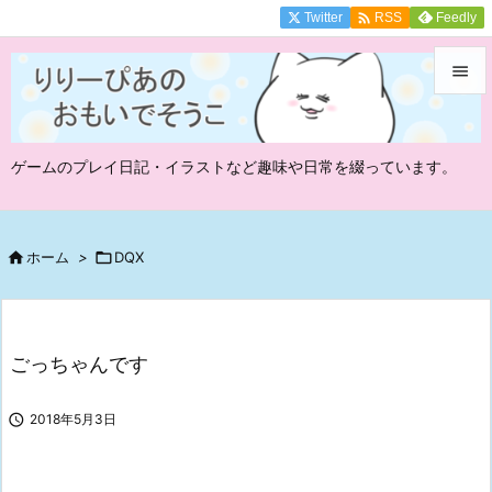

Twitter
Feedly
RSS


メニュ
ゲームのプレイ日記・イラストなど趣味や日常を綴っています。

サイド

前へ

ホーム
>

DQX

次へ

ごっちゃんです
検索

2018年5月3日