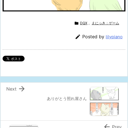

DQX
,
えにっき：ゲーム

Posted by
lilypiano

Next
ありがとう照れ屋さん

Prev