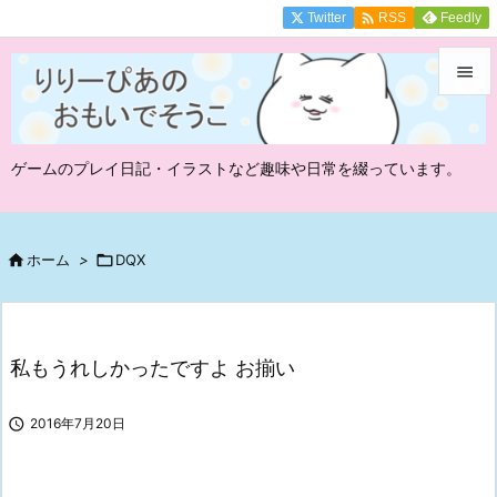

Twitter
Feedly
RSS


メニュ
ゲームのプレイ日記・イラストなど趣味や日常を綴っています。

サイド

前へ

ホーム
>

DQX

次へ

私もうれしかったですよ お揃い
検索

2016年7月20日