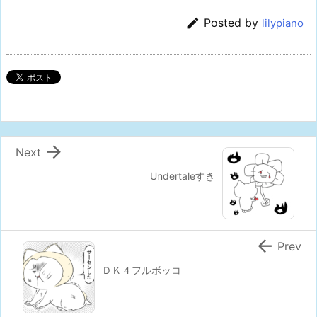

Posted by
lilypiano

Next
Undertaleすき

Prev
ＤＫ４フルボッコ