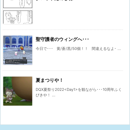
聖守護者のウィングへ･･･
今日で･･･ 黄/蒼/黒/50個！！ 間違えるなよ･ ...
夏まつりや！
DQX夏祭り2022<Day1>を観ながら･･･10周年ふく
びきや！ ...