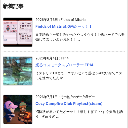
新着記事
2026年8月6日
:
Fields of Mistria
Fields of Mistria1.0来たーッ！！
日本語めちゃ楽しみやったやつううう！！他ハードでも発
売してほしいよぉおお！！ ...
2026年8月4日
:
FF14
光るコスモエクスプローラー FF14
ミストリア1.0まで エオルゼアで遊ぼうやないかてコス
モを進めてたんや ...
2026年7月1日
:
その他/onゲー/offゲー
Cozy Campfire Club Playtest(steam)
招待状が届いてたどーッ！！嬉しすぎて･･･すぐ夫氏を誘
う ぎゅうぎ ...