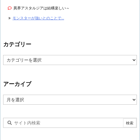
異界アスタルジアは結構楽しい～
モンスターが強いとのことで...
カテゴリー
カ
テ
ゴ
リ
ー
アーカイブ
ア
ー
カ
イ
ブ