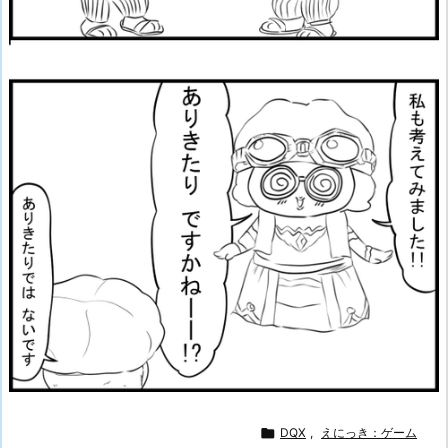

DQX
,
えにっき：ゲーム