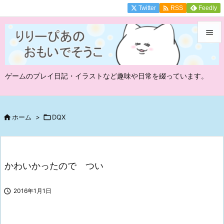

Twitter
Feedly
RSS


メニュ
ゲームのプレイ日記・イラストなど趣味や日常を綴っています。

サイド

前へ

ホーム
>

DQX

次へ

かわいかったので つい
検索

2016年1月1日