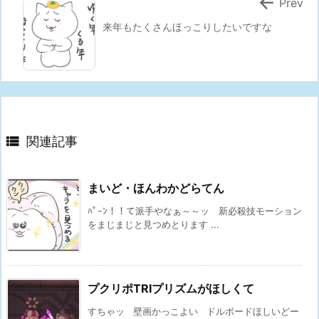

Prev
来年もたくさんほっこりしたいですな

関連記事
まいど・ほんわかどらてん
ﾊﾟｰﾝ！！て派手やなぁ～～ッ 新必殺技モーション
をまじまじと見つめとります ...
プクリポTRIプリズムがほしくて
すちゃッ 壁画かっこよい ドルボードほしいどー