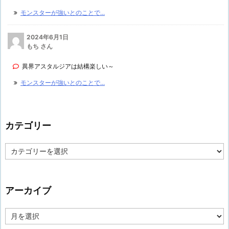
モンスターが強いとのことで...
2024年6月1日
もち さん
異界アスタルジアは結構楽しい～
モンスターが強いとのことで...
カテゴリー
カ
テ
ゴ
リ
ー
アーカイブ
ア
ー