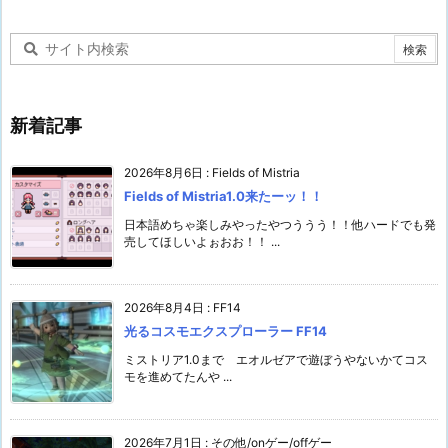
カ
イ
ブ
新着記事
2026年8月6日
:
Fields of Mistria
Fields of Mistria1.0来たーッ！！
日本語めちゃ楽しみやったやつううう！！他ハードでも発
売してほしいよぉおお！！ ...
2026年8月4日
:
FF14
光るコスモエクスプローラー FF14
ミストリア1.0まで エオルゼアで遊ぼうやないかてコス
モを進めてたんや ...
2026年7月1日
:
その他/onゲー/offゲー