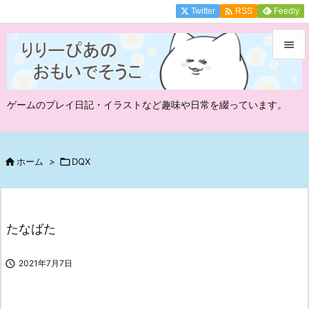

Twitter
Feedly
RSS


メニュ
ゲームのプレイ日記・イラストなど趣味や日常を綴っています。

サイド

前へ

ホーム
>

DQX

次へ

たなばた
検索

2021年7月7日