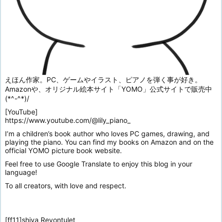
えほん作家。PC、ゲームやイラスト、ピアノを弾く事が好き。
Amazonや、オリジナル絵本サイト「YOMO」公式サイトで販売中
(*^-^*)/
[YouTube]
https://www.youtube.com/@lily_piano_
I’m a children’s book author who loves PC games, drawing, and
playing the piano. You can find my books on Amazon and on the
official YOMO picture book website.
Feel free to use Google Translate to enjoy this blog in your
language!
To all creators, with love and respect.
[ff11]shiva Revontulet