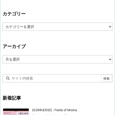
カテゴリー
カ
テ
ゴ
リ
ー
アーカイブ
ア
ー
カ
イ
ブ
新着記事
2026年8月6日
:
Fields of Mistria