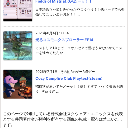
Fields of Mistria1.0来たーッ！！
日本語めちゃ楽しみやったやつううう！！他ハードでも発
売してほしいよぉおお！！ ...
2026年8月4日
:
FF14
光るコスモエクスプローラー FF14
ミストリア1.0まで エオルゼアで遊ぼうやないかてコス
モを進めてたんや ...
2026年7月1日
:
その他/onゲー/offゲー
Cozy Campfire Club Playtest(steam)
招待状が届いてたどーッ！！嬉しすぎて･･･すぐ夫氏を誘
う ぎゅうぎ ...
このページで利用している株式会社スクウェア・エニックスを代表
とする共同著作者が権利を所有する画像の転載・配布は禁止いたし
ます。