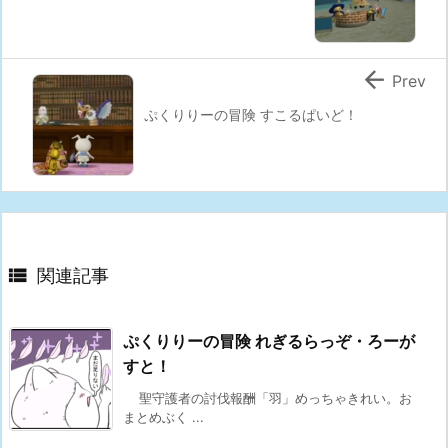

Prev
ぷくりりーの冒険 すこるぱいど！

関連記事
ぷくりりーの冒険 れぎるらっぞ・ろーが
すと！
聖守護者の討伐報酬「羽」めっちゃきれい。お
まとめぶく ...