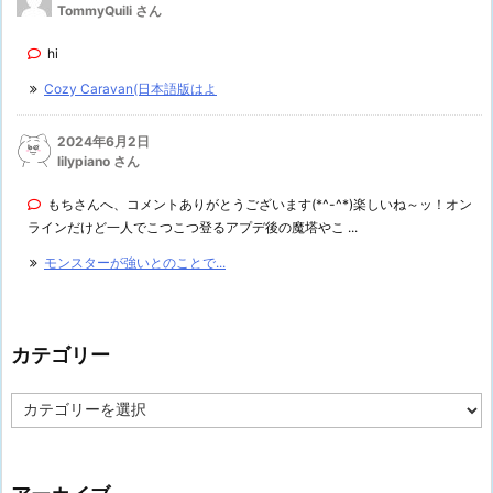
TommyQuili さん
hi
Cozy Caravan(日本語版はよ
2024年6月2日
lilypiano さん
もちさんへ、コメントありがとうございます(*^-^*)楽しいね～ッ！オン
ラインだけど一人でこつこつ登るアプデ後の魔塔やこ ...
モンスターが強いとのことで...
カテゴリー
カ
テ
ゴ
リ
ー