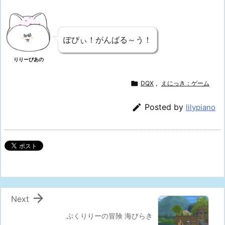
ぽぴぃ！がんばる～う！
りりーぴあの

DQX
,
えにっき：ゲーム

Posted by
lilypiano

Next
ぷくりりーの冒険 海びらき