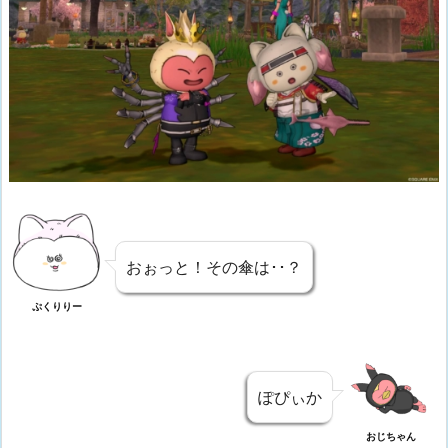
おぉっと！その傘は･･？
ぷくりりー
ぽぴぃか
おじちゃん