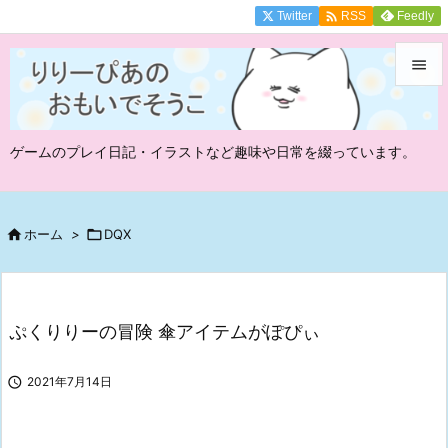

Twitter
Feedly
RSS


メニュ
ゲームのプレイ日記・イラストなど趣味や日常を綴っています。

サイド

前へ

ホーム
>

DQX

次へ

ぷくりりーの冒険 傘アイテムがぽぴぃ
検索

2021年7月14日