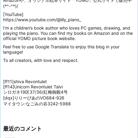
Amazonや、オリジナル絵本サイト「YOMO」公式サイトで販売中
(*^-^*)/
[YouTube]
https://www.youtube.com/@lily_piano_
I’m a children’s book author who loves PC games, drawing, and
playing the piano. You can find my books on Amazon and on the
official YOMO picture book website.
Feel free to use Google Translate to enjoy this blog in your
language!
To all creators, with love and respect.
[ff11]shiva Revontulet
[ff14]Unicorn Revontulet Talvi
シロガネ19区37/36/紅梅御殿4号
[dqx]りりーぴあのVO684-926
マイタウン:なごみの谷3242-5988
最近のコメント