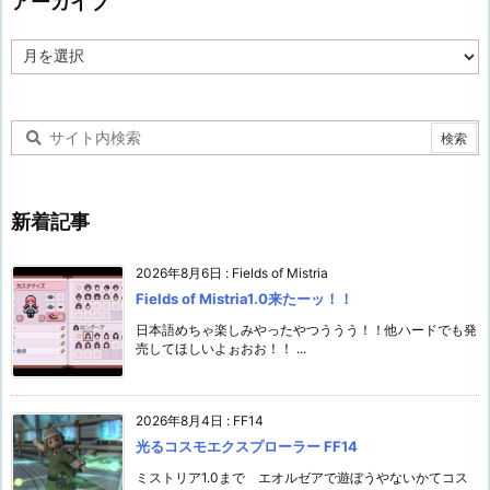
アーカイブ
ア
ー
カ
イ
ブ
新着記事
2026年8月6日
:
Fields of Mistria
Fields of Mistria1.0来たーッ！！
日本語めちゃ楽しみやったやつううう！！他ハードでも発
売してほしいよぉおお！！ ...
2026年8月4日
:
FF14
光るコスモエクスプローラー FF14
ミストリア1.0まで エオルゼアで遊ぼうやないかてコス