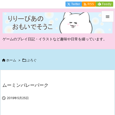

Twitter
Feedly
RSS


メニュ
ゲームのプレイ日記・イラストなど趣味や日常を綴っています。

サイド

前へ

ホーム
>

ぶろぐ

次へ

ムーミンバレーパーク
検索

2019年5月25日