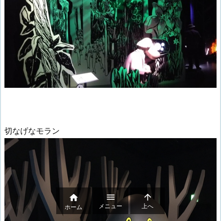
切なげなモラン



メニュー
上へ
ホーム