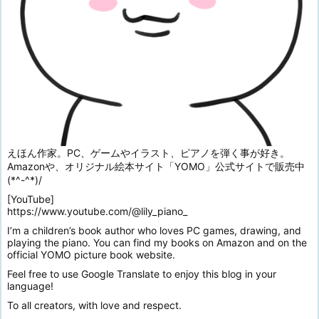
えほん作家。PC、ゲームやイラスト、ピアノを弾く事が好き。
Amazonや、オリジナル絵本サイト「YOMO」公式サイトで販売中
(*^-^*)/
[YouTube]
https://www.youtube.com/@lily_piano_
I’m a children’s book author who loves PC games, drawing, and
playing the piano. You can find my books on Amazon and on the
official YOMO picture book website.
Feel free to use Google Translate to enjoy this blog in your
language!
To all creators, with love and respect.