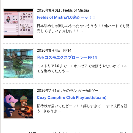
2026年8月6日
:
Fields of Mistria
Fields of Mistria1.0来たーッ！！
日本語めちゃ楽しみやったやつううう！！他ハードでも発
売してほしいよぉおお！！ ...
2026年8月4日
:
FF14
光るコスモエクスプローラー FF14
ミストリア1.0まで エオルゼアで遊ぼうやないかてコス
モを進めてたんや ...
2026年7月1日
:
その他/onゲー/offゲー
Cozy Campfire Club Playtest(steam)
招待状が届いてたどーッ！！嬉しすぎて･･･すぐ夫氏を誘
う ぎゅうぎ ...