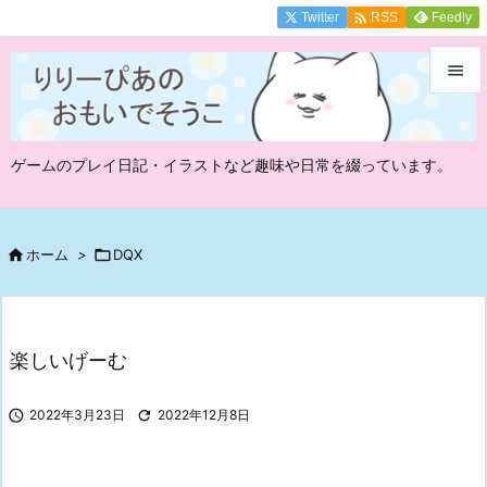

Twitter
Feedly
RSS


メニュ
ゲームのプレイ日記・イラストなど趣味や日常を綴っています。

サイド

前へ

ホーム
>

DQX

次へ

楽しいげーむ
検索

2022年3月23日

2022年12月8日