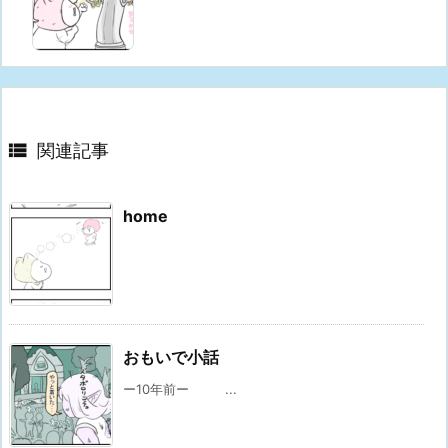

関連記事
home
おもいで小話
ー10年前ー ...