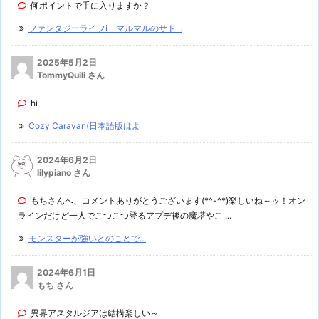
何ポイントで手に入りますか？
ファンタジーライフi マルマルのサド...
2025年5月2日
TommyQuili さん
hi
Cozy Caravan(日本語版はよ
2024年6月2日
lilypiano さん
もちさんへ、コメントありがとうございます(*^-^*)楽しいね～ッ！オン
ラインだけど一人でこつこつ登るアプデ後の魔塔やこ ...
モンスターが強いとのことで...
2024年6月1日
もち さん
異界アスタルジアは結構楽しい～