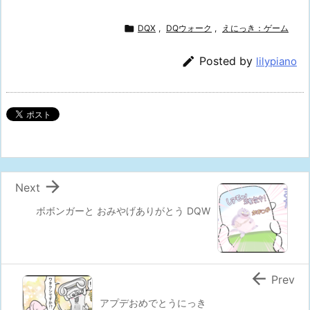

DQX
,
DQウォーク
,
えにっき：ゲーム

Posted by
lilypiano

Next
ボボンガーと おみやげありがとう DQW

Prev
アプデおめでとうにっき