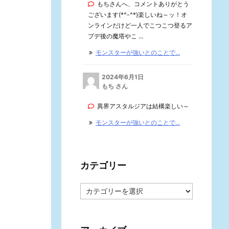
もちさんへ、コメントありがとう
ございます(*^-^*)楽しいね～ッ！オ
ンラインだけど一人でこつこつ登るア
プデ後の魔塔やこ ...
モンスターが強いとのことで...
2024年6月1日
もち さん
異界アスタルジアは結構楽しい～
モンスターが強いとのことで...
カテゴリー
カ
テ
ゴ
リ
ー