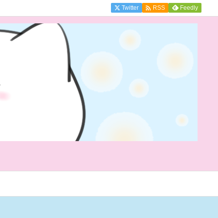

Twitter
Feedly
RSS