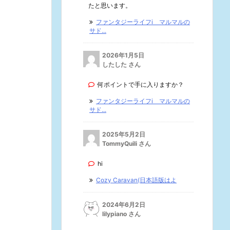
たと思います。
ファンタジーライフi マルマルの
サド...
2026年1月5日
したした さん
何ポイントで手に入りますか？
ファンタジーライフi マルマルの
サド...
2025年5月2日
TommyQuili さん
hi
Cozy Caravan(日本語版はよ
2024年6月2日
lilypiano さん