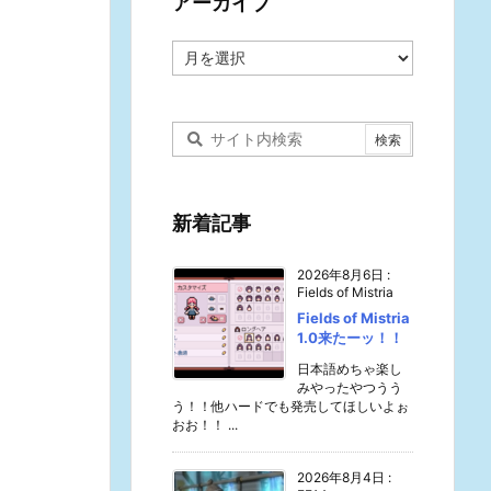
アーカイブ
ア
ー
カ
イ
ブ
新着記事
2026年8月6日
:
Fields of Mistria
Fields of Mistria
1.0来たーッ！！
日本語めちゃ楽し
みやったやつうう
う！！他ハードでも発売してほしいよぉ
おお！！ ...
2026年8月4日
: