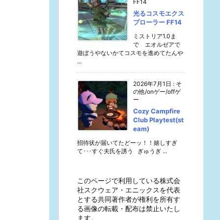
FF14
光るコスモエクス
プローラー FF14
ミストリア1.0ま
で エオルゼアで
遊ぼうやないかてコスモを進めてたんや
...
2026年7月1日
:
そ
の他/onゲー/offゲ
ー
Cozy Campfire
Club Playtest(st
eam)
招待状が届いてたどーッ！！嬉しすぎ
て･･･すぐ夫氏を誘う ぎゅうぎ ...
このページで利用している株式会
社スクウェア・エニックスを代表
とする共同著作者が権利を所有す
る画像の転載・配布は禁止いたし
ます。