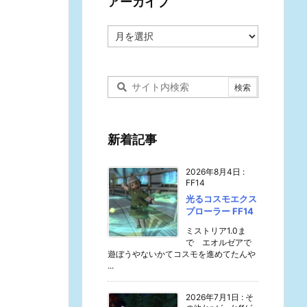
アーカイブ
ア
ー
カ
イ
ブ
新着記事
2026年8月4日
:
FF14
光るコスモエクス
プローラー FF14
ミストリア1.0ま
で エオルゼアで
遊ぼうやないかてコスモを進めてたんや
...
2026年7月1日
:
そ