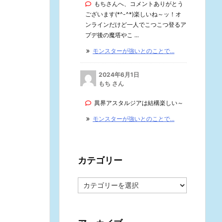
もちさんへ、コメントありがとう
ございます(*^-^*)楽しいね～ッ！オ
ンラインだけど一人でこつこつ登るア
プデ後の魔塔やこ ...
モンスターが強いとのことで...
2024年6月1日
もち さん
異界アスタルジアは結構楽しい～
モンスターが強いとのことで...
カテゴリー
カ
テ
ゴ
リ
ー