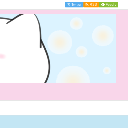

Twitter
Feedly
RSS