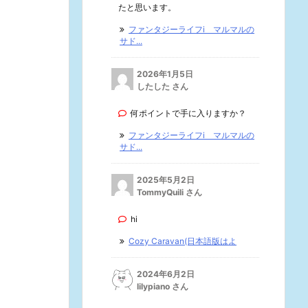
たと思います。
ファンタジーライフi マルマルの
サド...
2026年1月5日
したした さん
何ポイントで手に入りますか？
ファンタジーライフi マルマルの
サド...
2025年5月2日
TommyQuili さん
hi
Cozy Caravan(日本語版はよ
2024年6月2日
lilypiano さん