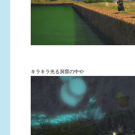
キラキラ光る洞窟の中や