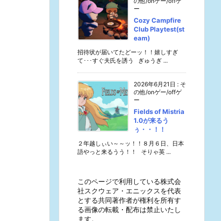
の他/onゲー/offゲ
ー
Cozy Campfire
Club Playtest(st
eam)
招待状が届いてたどーッ！！嬉しすぎ
て･･･すぐ夫氏を誘う ぎゅうぎ ...
2026年6月21日
:
そ
の他/onゲー/offゲ
ー
Fields of Mistria
1.0が来るう
ぅ・・！！
２年越しぃい～～ッ！！８月６日、日本
語やっと来るうう！！ そりゃ英 ...
このページで利用している株式会
社スクウェア・エニックスを代表
とする共同著作者が権利を所有す
る画像の転載・配布は禁止いたし
ます。