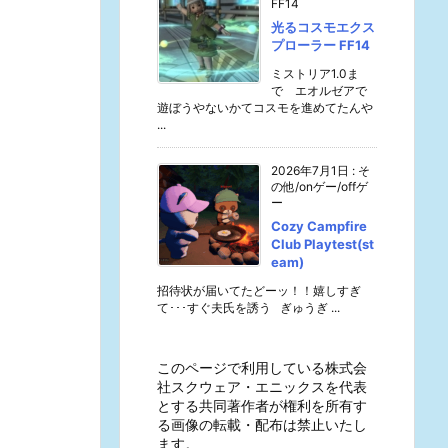
FF14
光るコスモエクス
プローラー FF14
ミストリア1.0ま
で エオルゼアで
遊ぼうやないかてコスモを進めてたんや
...
2026年7月1日
:
そ
の他/onゲー/offゲ
ー
Cozy Campfire
Club Playtest(st
eam)
招待状が届いてたどーッ！！嬉しすぎ
て･･･すぐ夫氏を誘う ぎゅうぎ ...
このページで利用している株式会
社スクウェア・エニックスを代表
とする共同著作者が権利を所有す
る画像の転載・配布は禁止いたし
ます。