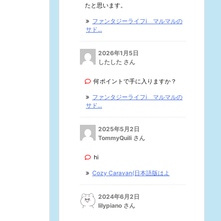
たと思います。
ファンタジーライフi マルマルの
サド...
2026年1月5日
したした さん
何ポイントで手に入りますか？
ファンタジーライフi マルマルの
サド...
2025年5月2日
TommyQuili さん
hi
Cozy Caravan(日本語版はよ
2024年6月2日
lilypiano さん