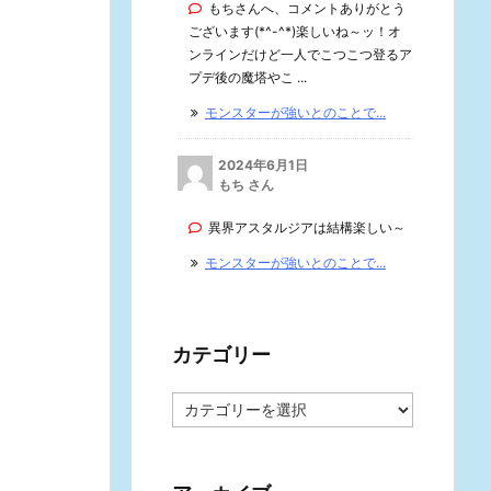
もちさんへ、コメントありがとう
ございます(*^-^*)楽しいね～ッ！オ
ンラインだけど一人でこつこつ登るア
プデ後の魔塔やこ ...
モンスターが強いとのことで...
2024年6月1日
もち さん
異界アスタルジアは結構楽しい～
モンスターが強いとのことで...
カテゴリー
カ
テ
ゴ
リ
ー