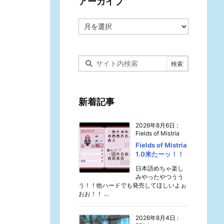
アーカイブ
ア
ー
カ
イ
ブ
新着記事
2026年8月6日
:
Fields of Mistria
Fields of Mistria
1.0来たーッ！！
日本語めちゃ楽し
みやったやつうう
う！！他ハードでも発売してほしいよぉ
おお！！ ...
2026年8月4日
: