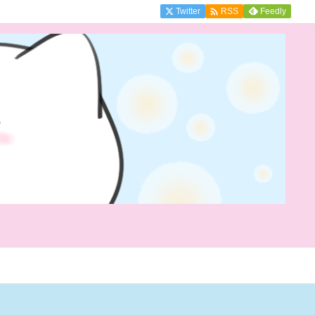

Twitter
Feedly
RSS