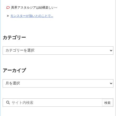
異界アスタルジアは結構楽しい～
モンスターが強いとのことで...
カテゴリー
カ
テ
ゴ
リ
ー
アーカイブ
ア
ー
カ
イ
ブ