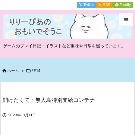

Twitter
Feedly
RSS


メニュ
ゲームのプレイ日記・イラストなど趣味や日常を綴っています。

サイド

前へ

ホーム
>

FF14

次へ

開けたくて・無人島特別支給コンテナ
検索

2023年10月11日