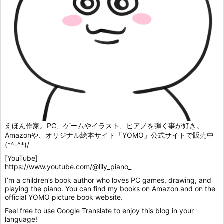
えほん作家。PC、ゲームやイラスト、ピアノを弾く事が好き。
Amazonや、オリジナル絵本サイト「YOMO」公式サイトで販売中
(*^-^*)/
[YouTube]
https://www.youtube.com/@lily_piano_
I’m a children’s book author who loves PC games, drawing, and
playing the piano. You can find my books on Amazon and on the
official YOMO picture book website.
Feel free to use Google Translate to enjoy this blog in your
language!