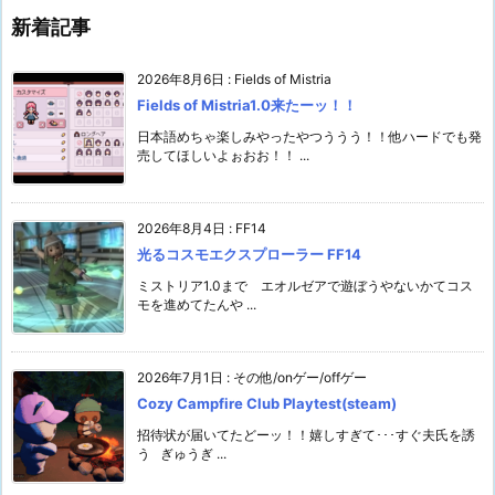
新着記事
2026年8月6日
:
Fields of Mistria
Fields of Mistria1.0来たーッ！！
日本語めちゃ楽しみやったやつううう！！他ハードでも発
売してほしいよぉおお！！ ...
2026年8月4日
:
FF14
光るコスモエクスプローラー FF14
ミストリア1.0まで エオルゼアで遊ぼうやないかてコス
モを進めてたんや ...
2026年7月1日
:
その他/onゲー/offゲー
Cozy Campfire Club Playtest(steam)
招待状が届いてたどーッ！！嬉しすぎて･･･すぐ夫氏を誘
う ぎゅうぎ ...