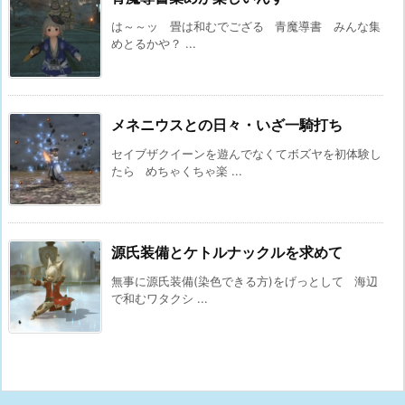
は～～ッ 畳は和むでござる 青魔導書 みんな集
めとるかや？ ...
メネニウスとの日々・いざ一騎打ち
セイブザクイーンを遊んでなくてボズヤを初体験し
たら めちゃくちゃ楽 ...
源氏装備とケトルナックルを求めて
無事に源氏装備(染色できる方)をげっとして 海辺
で和むワタクシ ...