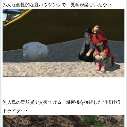
みんな個性的な庭ハウジングで 見学が楽しいんやッ
無人島の青船貨で交換でける 耕運機を接続した開拓仕様
トライク･･･