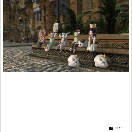

FF14