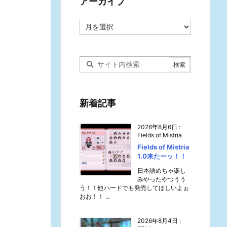
アーカイブ
ア
ー
カ
イ
ブ
新着記事
2026年8月6日
:
Fields of Mistria
Fields of Mistria
1.0来たーッ！！
日本語めちゃ楽し
みやったやつうう
う！！他ハードでも発売してほしいよぉ
おお！！ ...
2026年8月4日
: