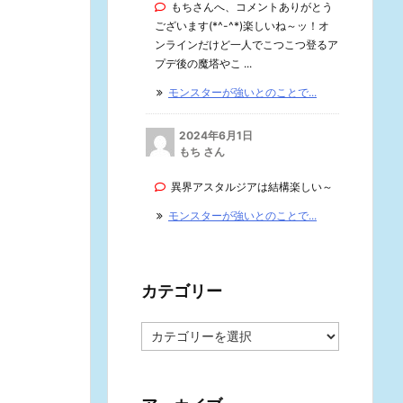
もちさんへ、コメントありがとう
ございます(*^-^*)楽しいね～ッ！オ
ンラインだけど一人でこつこつ登るア
プデ後の魔塔やこ ...
モンスターが強いとのことで...
2024年6月1日
もち さん
異界アスタルジアは結構楽しい～
モンスターが強いとのことで...
カテゴリー
カ
テ
ゴ
リ
ー