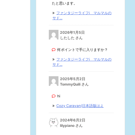
たと思います。
ファンタジーライフi マルマルの
サド...
2026年1月5日
したした さん
何ポイントで手に入りますか？
ファンタジーライフi マルマルの
サド...
2025年5月2日
TommyQuili さん
hi
Cozy Caravan(日本語版はよ
2024年6月2日
lilypiano さん