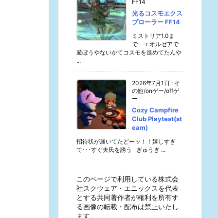
FF14
光るコスモエクス
プローラー FF14
ミストリア1.0ま
で エオルゼアで
遊ぼうやないかてコスモを進めてたんや
...
2026年7月1日
:
そ
の他/onゲー/offゲ
ー
Cozy Campfire
Club Playtest(st
eam)
招待状が届いてたどーッ！！嬉しすぎ
て･･･すぐ夫氏を誘う ぎゅうぎ ...
このページで利用している株式会
社スクウェア・エニックスを代表
とする共同著作者が権利を所有す
る画像の転載・配布は禁止いたし
ます。