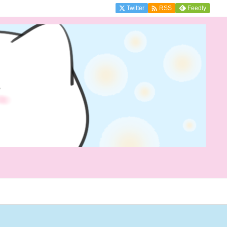

Twitter
Feedly
RSS