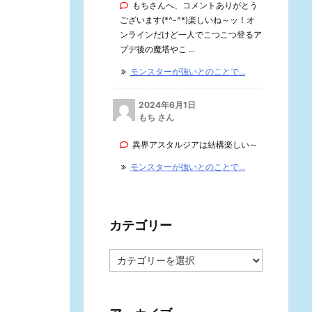
もちさんへ、コメントありがとう
ございます(*^-^*)楽しいね～ッ！オ
ンラインだけど一人でこつこつ登るア
プデ後の魔塔やこ ...
モンスターが強いとのことで...
2024年6月1日
もち さん
異界アスタルジアは結構楽しい～
モンスターが強いとのことで...
カテゴリー
カ
テ
ゴ
リ
ー