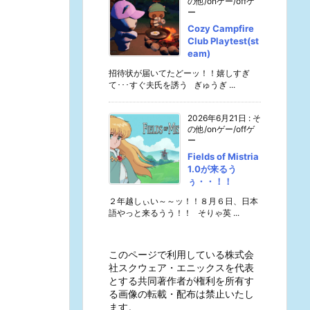
の他/onゲー/offゲ
ー
Cozy Campfire
Club Playtest(st
eam)
招待状が届いてたどーッ！！嬉しすぎ
て･･･すぐ夫氏を誘う ぎゅうぎ ...
2026年6月21日
:
そ
の他/onゲー/offゲ
ー
Fields of Mistria
1.0が来るう
ぅ・・！！
２年越しぃい～～ッ！！８月６日、日本
語やっと来るうう！！ そりゃ英 ...
このページで利用している株式会
社スクウェア・エニックスを代表
とする共同著作者が権利を所有す
る画像の転載・配布は禁止いたし
ます。