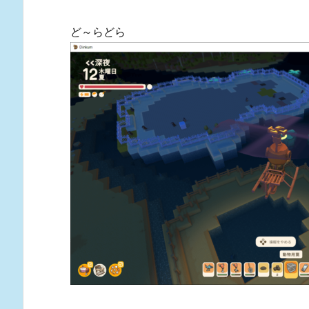
ど～らどら