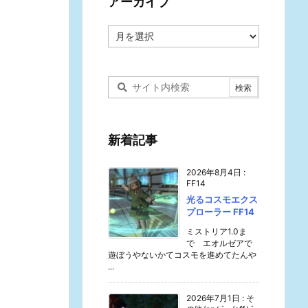
アーカイブ
ア
ー
カ
イ
ブ
新着記事
2026年8月4日
:
FF14
光るコスモエクス
プローラー FF14
ミストリア1.0ま
で エオルゼアで
遊ぼうやないかてコスモを進めてたんや
...
2026年7月1日
:
そ