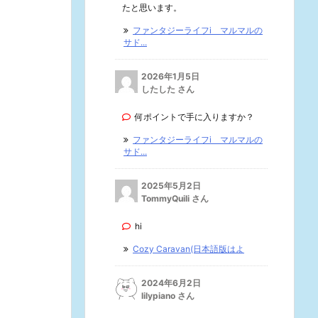
たと思います。
ファンタジーライフi マルマルの
サド...
2026年1月5日
したした さん
何ポイントで手に入りますか？
ファンタジーライフi マルマルの
サド...
2025年5月2日
TommyQuili さん
hi
Cozy Caravan(日本語版はよ
2024年6月2日
lilypiano さん