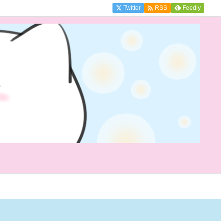

Twitter
Feedly
RSS