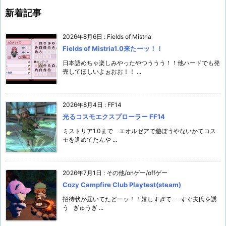
新着記事
2026年8月6日
:
Fields of Mistria
Fields of Mistria1.0来たーッ！！
日本語めちゃ楽しみやったやつううう！！他ハードでも発
売してほしいよぉおお！！ ...
2026年8月4日
:
FF14
光るコスモエクスプローラー FF14
ミストリア1.0まで エオルゼアで遊ぼうやないかてコス
モを進めてたんや ...
2026年7月1日
:
その他/onゲー/offゲー
Cozy Campfire Club Playtest(steam)
招待状が届いてたどーッ！！嬉しすぎて･･･すぐ夫氏を誘
う ぎゅうぎ ...