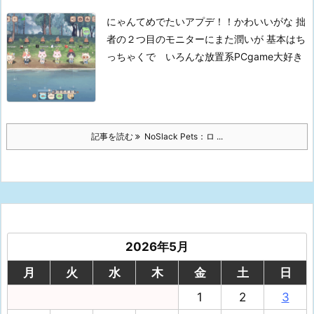
にゃんてめでたいアプデ！！かわいいがな
拙
者の２つ目のモニターにまた潤いが
基本はち
っちゃくで いろんな放置系PCgame大好き
記事を読む
NoSlack Pets：ロ ...
2026年5月
月
火
水
木
金
土
日
1
2
3