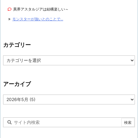
異界アスタルジアは結構楽しい～
モンスターが強いとのことで...
カテゴリー
カ
テ
ゴ
リ
ー
アーカイブ
ア
ー
カ
イ
ブ