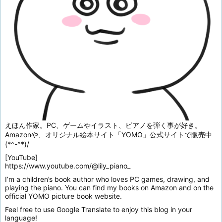
えほん作家。PC、ゲームやイラスト、ピアノを弾く事が好き。
Amazonや、オリジナル絵本サイト「YOMO」公式サイトで販売中
(*^-^*)/
[YouTube]
https://www.youtube.com/@lily_piano_
I’m a children’s book author who loves PC games, drawing, and
playing the piano. You can find my books on Amazon and on the
official YOMO picture book website.
Feel free to use Google Translate to enjoy this blog in your
language!