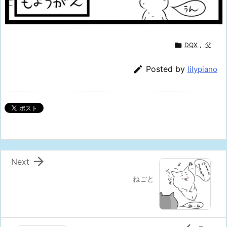

DQX
,
父

Posted by
lilypiano

Next
ねごと