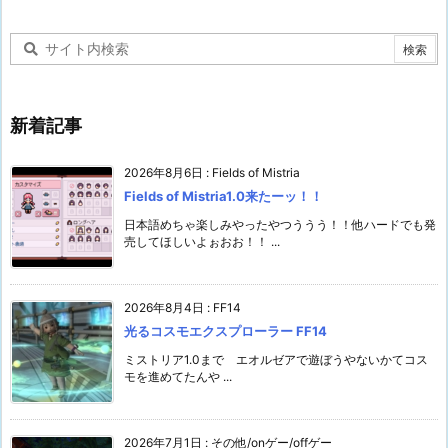
カ
イ
ブ
新着記事
2026年8月6日
:
Fields of Mistria
Fields of Mistria1.0来たーッ！！
日本語めちゃ楽しみやったやつううう！！他ハードでも発
売してほしいよぉおお！！ ...
2026年8月4日
:
FF14
光るコスモエクスプローラー FF14
ミストリア1.0まで エオルゼアで遊ぼうやないかてコス
モを進めてたんや ...
2026年7月1日
:
その他/onゲー/offゲー