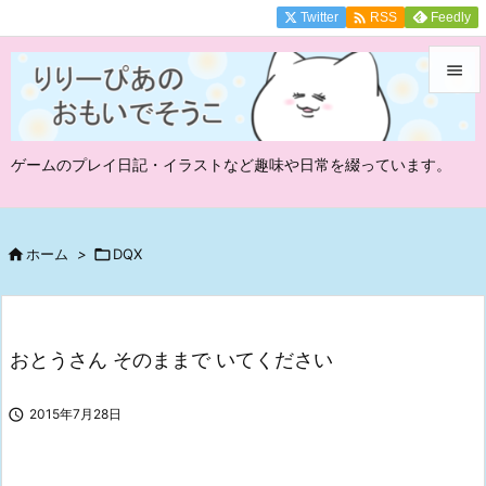

Twitter
Feedly
RSS


メニュ
ゲームのプレイ日記・イラストなど趣味や日常を綴っています。

サイド

前へ

ホーム
>

DQX

次へ

おとうさん そのままで いてください
検索

2015年7月28日