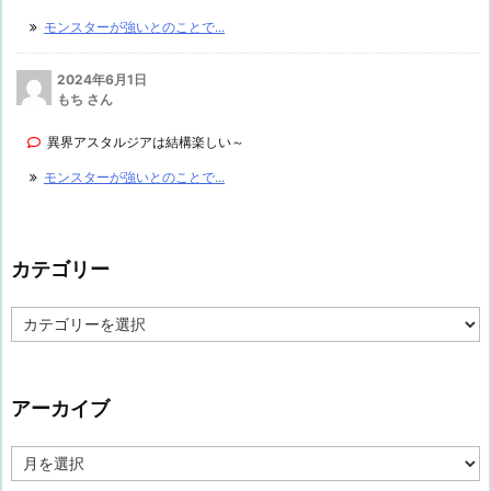
モンスターが強いとのことで...
2024年6月1日
もち さん
異界アスタルジアは結構楽しい～
モンスターが強いとのことで...
カテゴリー
カ
テ
ゴ
リ
ー
アーカイブ
ア
ー