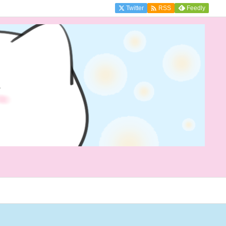

Twitter
Feedly
RSS