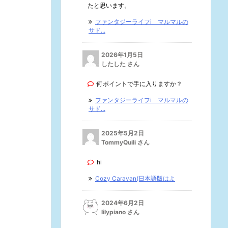
たと思います。
ファンタジーライフi マルマルの
サド...
2026年1月5日
したした さん
何ポイントで手に入りますか？
ファンタジーライフi マルマルの
サド...
2025年5月2日
TommyQuili さん
hi
Cozy Caravan(日本語版はよ
2024年6月2日
lilypiano さん