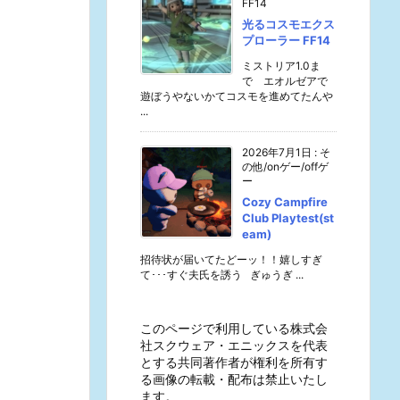
FF14
光るコスモエクス
プローラー FF14
ミストリア1.0ま
で エオルゼアで
遊ぼうやないかてコスモを進めてたんや
...
2026年7月1日
:
そ
の他/onゲー/offゲ
ー
Cozy Campfire
Club Playtest(st
eam)
招待状が届いてたどーッ！！嬉しすぎ
て･･･すぐ夫氏を誘う ぎゅうぎ ...
このページで利用している株式会
社スクウェア・エニックスを代表
とする共同著作者が権利を所有す
る画像の転載・配布は禁止いたし
ます。