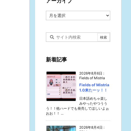
アーカイブ
ア
ー
カ
イ
ブ
新着記事
2026年8月6日
:
Fields of Mistria
Fields of Mistria
1.0来たーッ！！
日本語めちゃ楽し
みやったやつうう
う！！他ハードでも発売してほしいよぉ
おお！！ ...
2026年8月4日
: