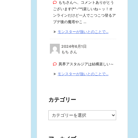
もちさんへ、コメントありがとう
ございます(*^-^*)楽しいね～ッ！オ
ンラインだけど一人でこつこつ登るア
プデ後の魔塔やこ ...
モンスターが強いとのことで...
2024年6月1日
もち さん
異界アスタルジアは結構楽しい～
モンスターが強いとのことで...
カテゴリー
カ
テ
ゴ
リ
ー