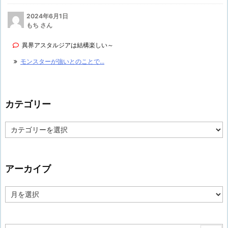
2024年6月1日
もち さん
異界アスタルジアは結構楽しい～
モンスターが強いとのことで...
カテゴリー
カ
テ
ゴ
リ
ー
アーカイブ
ア
ー
カ
イ