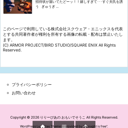
招待状が届いてたどーッ！！嬉しすぎて･･･すぐ夫氏を誘
う ぎゅうぎ ...
このページで利用している株式会社スクウェア・エニックスを代表
とする共同著作者が権利を所有する画像の転載・配布は禁止いたし
ます。
(C) ARMOR PROJECT/BIRD STUDIO/SQUARE ENIX All Rights
Reserved.
プライバシーポリシー
お問い合わせ
Copyright ©
2026
りりーぴあの おもいでそうこ
All Rights Reserved.



WordPress Luxeritas Theme is provided by "
Thought is free
".