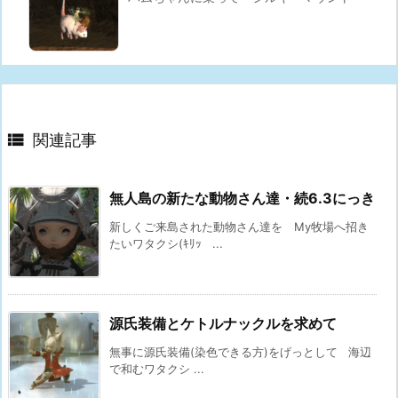

関連記事
無人島の新たな動物さん達・続6.3にっき
新しくご来島された動物さん達を My牧場へ招き
たいワタクシ(ｷﾘｯ ...
源氏装備とケトルナックルを求めて
無事に源氏装備(染色できる方)をげっとして 海辺
で和むワタクシ ...