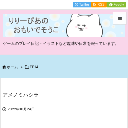

Twitter
Feedly
RSS


メニュ
ゲームのプレイ日記・イラストなど趣味や日常を綴っています。

サイド

前へ

ホーム
>

FF14

次へ

アメノミハシラ
検索

2022年10月24日