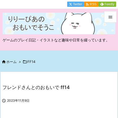

Twitter
Feedly
RSS


メニュ
ゲームのプレイ日記・イラストなど趣味や日常を綴っています。

サイド

前へ

ホーム
>

FF14

次へ

フレンドさんとのおもいで ff14
検索

2023年11月9日