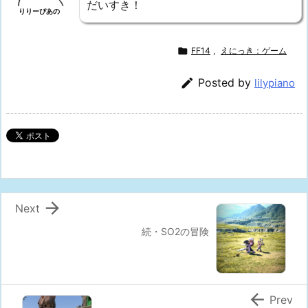
だいすき！
りりーぴあの

FF14
,
えにっき：ゲーム

Posted by
lilypiano

Next
続・SO2の冒険

Prev