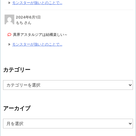
モンスターが強いとのことで...
2024年6月1日
もち さん
異界アスタルジアは結構楽しい～
モンスターが強いとのことで...
カテゴリー
カ
テ
ゴ
リ
ー
アーカイブ
ア
ー
カ