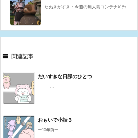
たぬきがすき・今週の無人島コンテナｶﾞﾁｬ

関連記事
だいすきな日課のひとつ
...
おもいで小話３
ー10年前ー ...