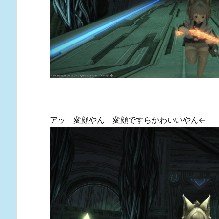
アッ 変顔やん 変顔ですらかわいいやん←