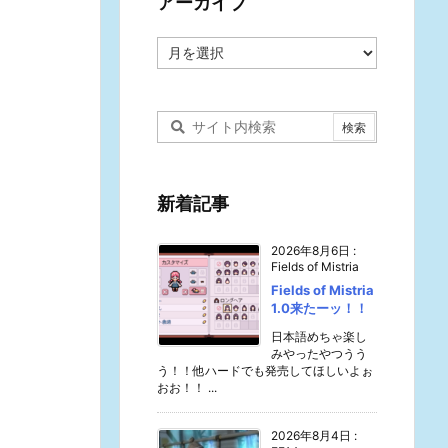
アーカイブ
ア
ー
カ
イ
ブ
新着記事
2026年8月6日
:
Fields of Mistria
Fields of Mistria
1.0来たーッ！！
日本語めちゃ楽し
みやったやつうう
う！！他ハードでも発売してほしいよぉ
おお！！ ...
2026年8月4日
: