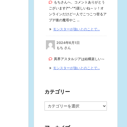
もちさんへ、コメントありがとう
ございます(*^-^*)楽しいね～ッ！オ
ンラインだけど一人でこつこつ登るア
プデ後の魔塔やこ ...
モンスターが強いとのことで...
2024年6月1日
もち さん
異界アスタルジアは結構楽しい～
モンスターが強いとのことで...
カテゴリー
カ
テ
ゴ
リ
ー