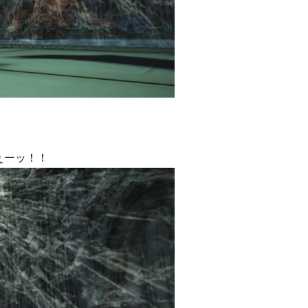
ぇーッ！！