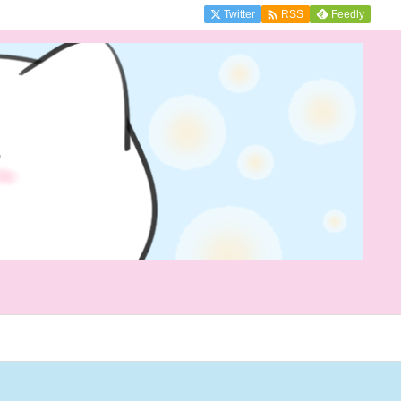

Twitter
Feedly
RSS