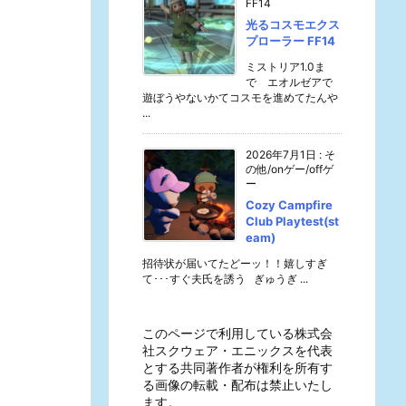
FF14
光るコスモエクス
プローラー FF14
ミストリア1.0ま
で エオルゼアで
遊ぼうやないかてコスモを進めてたんや
...
2026年7月1日
:
そ
の他/onゲー/offゲ
ー
Cozy Campfire
Club Playtest(st
eam)
招待状が届いてたどーッ！！嬉しすぎ
て･･･すぐ夫氏を誘う ぎゅうぎ ...
このページで利用している株式会
社スクウェア・エニックスを代表
とする共同著作者が権利を所有す
る画像の転載・配布は禁止いたし
ます。