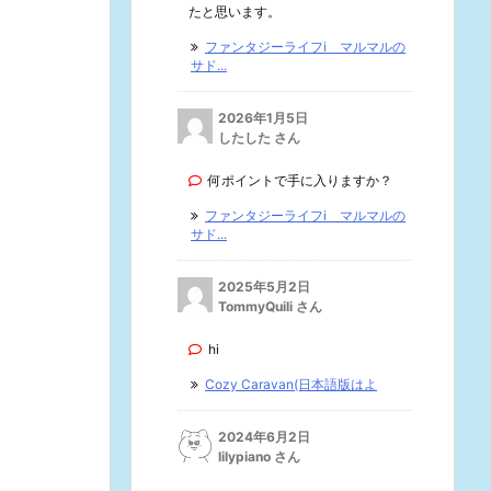
たと思います。
ファンタジーライフi マルマルの
サド...
2026年1月5日
したした さん
何ポイントで手に入りますか？
ファンタジーライフi マルマルの
サド...
2025年5月2日
TommyQuili さん
hi
Cozy Caravan(日本語版はよ
2024年6月2日
lilypiano さん