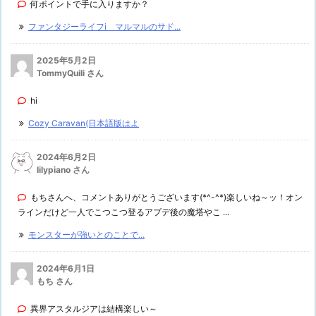
何ポイントで手に入りますか？
ファンタジーライフi マルマルのサド...
2025年5月2日
TommyQuili さん
hi
Cozy Caravan(日本語版はよ
2024年6月2日
lilypiano さん
もちさんへ、コメントありがとうございます(*^-^*)楽しいね～ッ！オン
ラインだけど一人でこつこつ登るアプデ後の魔塔やこ ...
モンスターが強いとのことで...
2024年6月1日
もち さん
異界アスタルジアは結構楽しい～