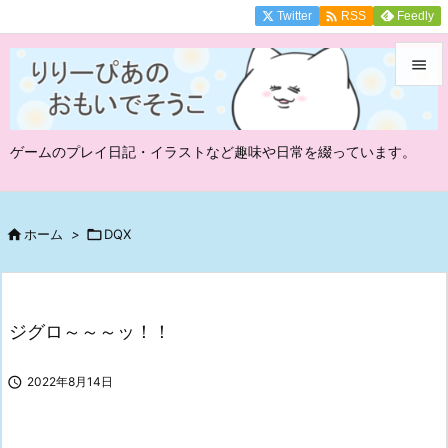

Twitter
Feedly
RSS


メニュ
ゲームのプレイ日記・イラストなど趣味や日常を綴っています。

サイド

前へ

ホーム
>

DQX

次へ

ジグロ～～～ッ！！
検索

2022年8月14日