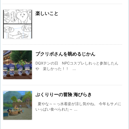
楽しいこと
プクリポさんを眺めるじかん
DQXテンの日 NPCコスプレしれっと参加したん
や 楽しかった！！ ...
ぷくりりーの冒険 海びらき
夏やな～～っ水着姿が涼し気やね。 今年もサメに
いっぱい食べられた～ ...