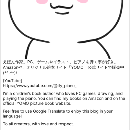
えほん作家。PC、ゲームやイラスト、ピアノを弾く事が好き。
Amazonや、オリジナル絵本サイト「YOMO」公式サイトで販売中
(*^-^*)/
[YouTube]
https://www.youtube.com/@lily_piano_
I’m a children’s book author who loves PC games, drawing, and
playing the piano. You can find my books on Amazon and on the
official YOMO picture book website.
Feel free to use Google Translate to enjoy this blog in your
language!
To all creators, with love and respect.