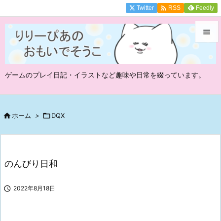

Twitter
Feedly
RSS


メニュ
ゲームのプレイ日記・イラストなど趣味や日常を綴っています。

サイド

前へ

ホーム
>

DQX

次へ

のんびり日和
検索

2022年8月18日