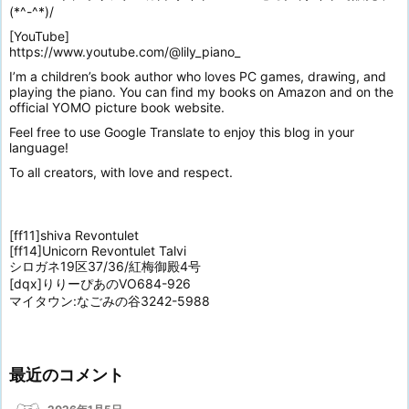
(*^-^*)/
[YouTube]
https://www.youtube.com/@lily_piano_
I’m a children’s book author who loves PC games, drawing, and
playing the piano. You can find my books on Amazon and on the
official YOMO picture book website.
Feel free to use Google Translate to enjoy this blog in your
language!
To all creators, with love and respect.
[ff11]shiva Revontulet
[ff14]Unicorn Revontulet Talvi
シロガネ19区37/36/紅梅御殿4号
[dqx]りりーぴあのVO684-926
マイタウン:なごみの谷3242-5988
最近のコメント