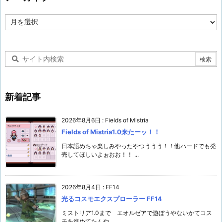
ア
ー
カ
イ
ブ
新着記事
2026年8月6日
:
Fields of Mistria
Fields of Mistria1.0来たーッ！！
日本語めちゃ楽しみやったやつううう！！他ハードでも発
売してほしいよぉおお！！ ...
2026年8月4日
:
FF14
光るコスモエクスプローラー FF14
ミストリア1.0まで エオルゼアで遊ぼうやないかてコス
モを進めてたんや ...