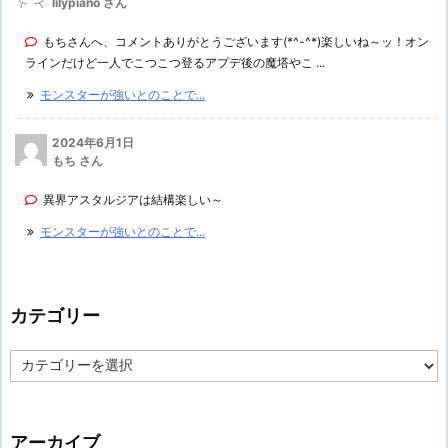
lilypiano さん
もちさんへ、コメントありがとうございます(*^-^*)楽しいね～ッ！オン
ラインだけど一人でこつこつ登るアプデ後の魔塔やこ ...
モンスターが強いとのことで...
2024年6月1日
もち さん
異界アスタルジアは結構楽しい～
モンスターが強いとのことで...
カテゴリー
カ
テ
ゴ
リ
ー
アーカイブ