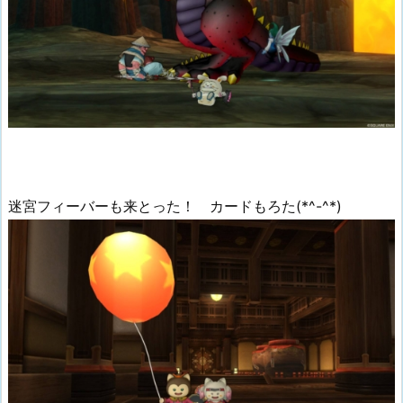
迷宮フィーバーも来とった！ カードもろた(*^-^*)